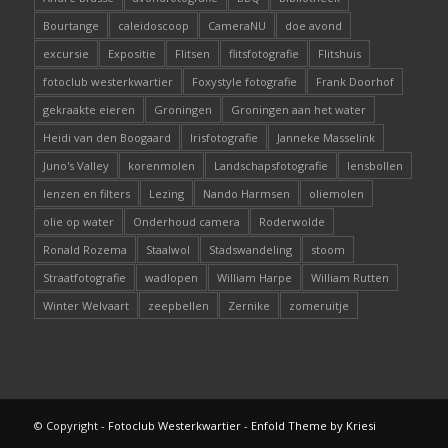
Bourtange
caleidoscoop
CameraNU
doe avond
excursie
Expositie
Flitsen
flitsfotografie
Flitshuis
fotoclub westerkwartier
Foxystyle fotografie
Frank Doorhof
gekraakte eieren
Groningen
Groningen aan het water
Heidi van den Boogaard
Irisfotografie
Janneke Masselink
Juno's Valley
korenmolen
Landschapsfotografie
lensbollen
lenzen en filters
Lezing
Nando Harmsen
oliemolen
olie op water
Onderhoud camera
Roderwolde
Ronald Rozema
Staalwol
Stadswandeling
stoom
Straatfotografie
wadlopen
William Harpe
William Rutten
Winter Welvaart
zeepbellen
Zernike
zomeruitje
© Copyright -
Fotoclub Westerkwartier
-
Enfold Theme by Kriesi