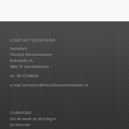
CONTACTGEGEVENS
Secretaris
Fotoclub Westerkwartier
Buikstede 2A,
9862 TP Sebaldeburen
tel.:
06-12598024
e-mail:
secretaris@fotoclubwesterkwartier.nl
CLUBAVOND:
Om de week op dinsdag in
De Rotonde