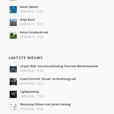
Annie Jakobs
08/09/2017 - 21:01
Antje Buist
08/09/2017 - 20:57
Reina Smallenbroek
07/09/2017 - 19:59
LAATSTE NIEUWS
23 juni 2026: Seizoensafsluiting Fotoclub Westerkwartier
29/06/2026 - 11:06
Frank Doorhof, Straat- en Reisfotograaf.
26/05/2026 - 12:21
Lightpainting
16/05/2026 - 11:25
Workshop Flitsen met Johan Huizing
22/04/2026 - 10:30