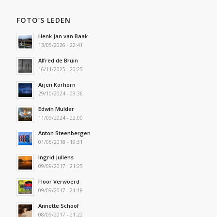
FOTO’S LEDEN
Henk Jan van Baak
13/05/2026 - 22:41
Alfred de Bruin
16/11/2025 - 20:25
Arjen Korhorn
29/10/2024 - 09:36
Edwin Mulder
11/09/2024 - 22:00
Anton Steenbergen
01/06/2018 - 19:31
Ingrid Jullens
09/09/2017 - 21:25
Floor Verwoerd
09/09/2017 - 21:18
Annette Schoof
08/09/2017 - 21:22