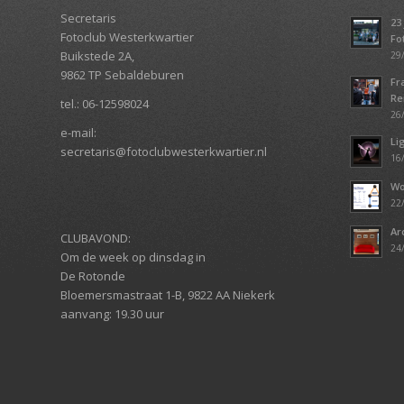
Secretaris
23
Fotoclub Westerkwartier
Fo
Buikstede 2A,
29/
9862 TP Sebaldeburen
Fr
Re
tel.:
06-12598024
26/
e-mail:
Li
secretaris@fotoclubwesterkwartier.nl
16/
Wo
22/
Ar
CLUBAVOND:
24/
Om de week op dinsdag in
De Rotonde
Bloemersmastraat 1-B, 9822 AA
Niekerk
aanvang: 19.30 uur