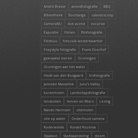
André Brasse
avondfotografie
BBQ
Bibliotheek
Bourtange
caleidoscoop
CameraNU
doe avond
excursie
Expositie
Flitsen
flitsfotografie
Flitshuis
fotoclub westerkwartier
Foxystyle fotografie
Frank Doorhof
gekraakte eieren
Groningen
Groningen aan het water
Heidi van den Boogaard
Irisfotografie
Janneke Masselink
Juno's Valley
korenmolen
Landschapsfotografie
lensbollen
lenzen en filters
Lezing
Nando Harmsen
oliemolen
olie op water
Onderhoud camera
Roderwolde
Ronald Rozema
Staalwol
Stadswandeling
stoom