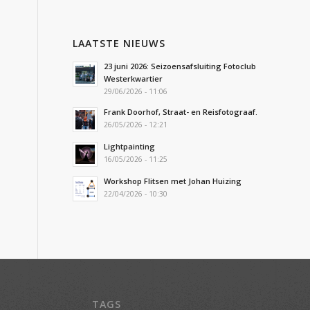
LAATSTE NIEUWS
23 juni 2026: Seizoensafsluiting Fotoclub
Westerkwartier
29/06/2026 - 11:06
Frank Doorhof, Straat- en Reisfotograaf.
26/05/2026 - 12:21
Lightpainting
16/05/2026 - 11:25
Workshop Flitsen met Johan Huizing
22/04/2026 - 10:30
TAGS