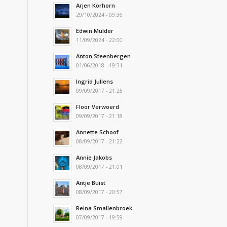
Arjen Korhorn
29/10/2024 - 09:36
Edwin Mulder
11/09/2024 - 22:00
Anton Steenbergen
01/06/2018 - 19:31
Ingrid Jullens
09/09/2017 - 21:25
Floor Verwoerd
09/09/2017 - 21:18
Annette Schoof
08/09/2017 - 21:22
Annie Jakobs
08/09/2017 - 21:01
Antje Buist
08/09/2017 - 20:57
Reina Smallenbroek
07/09/2017 - 19:59