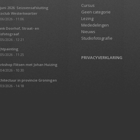
Cursus
 juni 2026: Seizoensafsluiting
Geen categorie
toclub Westerkwartier
Lezing
06/2026 - 11:06
Mededelingen
ank Doorhof, Straat- en
Nieuws
isfotograaf.
Studiofotografie
05/2026 - 12:21
ghtpainting
05/2026 - 11:25
PRIVACYVERKLARING
rkshop Flitsen met Johan Huizing
04/2026 - 10:30
chitectuur in provincie Groningen
03/2026 - 14:18