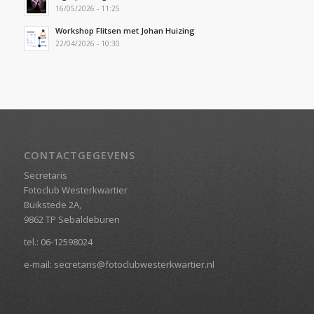
16/05/2026 - 11:25
Workshop Flitsen met Johan Huizing
22/04/2026 - 10:30
CONTACTGEGEVENS
Secretaris
Fotoclub Westerkwartier
Buikstede 2A,
9862 TP Sebaldeburen
tel.:
06-12598024
e-mail:
secretaris@fotoclubwesterkwartier.nl