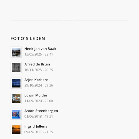
FOTO’S LEDEN
Henk Jan van Baak
13/05/2026 - 22:41
Alfred de Bruin
16/11/2025 - 20:25
Arjen Korhorn
29/10/2024 - 09:36
Edwin Mulder
11/09/2024 - 22:00
Anton Steenbergen
01/06/2018 - 19:31
Ingrid Jullens
09/09/2017 - 21:25