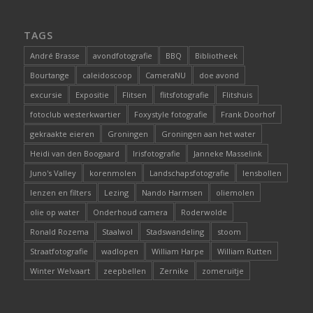
TAGS
André Brasse
avondfotografie
BBQ
Bibliotheek
Bourtange
caleidoscoop
CameraNU
doe avond
excursie
Expositie
Flitsen
flitsfotografie
Flitshuis
fotoclub westerkwartier
Foxystyle fotografie
Frank Doorhof
gekraakte eieren
Groningen
Groningen aan het water
Heidi van den Boogaard
Irisfotografie
Janneke Masselink
Juno's Valley
korenmolen
Landschapsfotografie
lensbollen
lenzen en filters
Lezing
Nando Harmsen
oliemolen
olie op water
Onderhoud camera
Roderwolde
Ronald Rozema
Staalwol
Stadswandeling
stoom
Straatfotografie
wadlopen
William Harpe
William Rutten
Winter Welvaart
zeepbellen
Zernike
zomeruitje