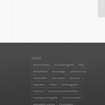
TAGS
André Brasse
avondfotografie
BBQ
Bibliotheek
Bourtange
caleidoscoop
CameraNU
doe avond
excursie
Expositie
Flitsen
flitsfotografie
Flitshuis
fotoclub westerkwartier
Foxystyle fotografie
Frank Doorhof
gekraakte eieren
Groningen