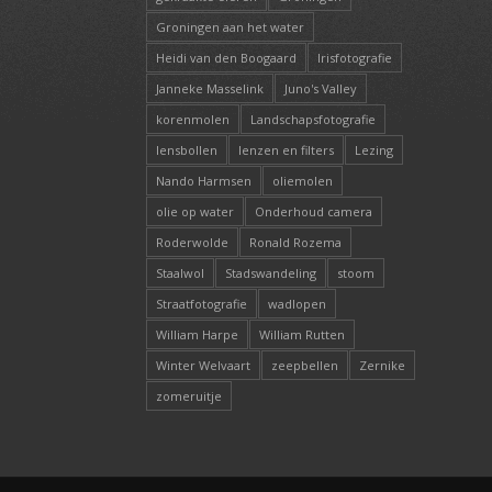
Groningen aan het water
Heidi van den Boogaard
Irisfotografie
Janneke Masselink
Juno's Valley
korenmolen
Landschapsfotografie
lensbollen
lenzen en filters
Lezing
Nando Harmsen
oliemolen
olie op water
Onderhoud camera
Roderwolde
Ronald Rozema
Staalwol
Stadswandeling
stoom
Straatfotografie
wadlopen
William Harpe
William Rutten
Winter Welvaart
zeepbellen
Zernike
zomeruitje