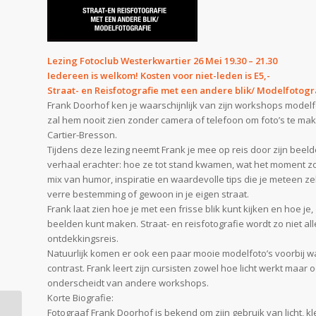
Lezing Fotoclub Westerkwartier 26 Mei 19.30 – 21.30
Iedereen is welkom! Kosten voor niet-leden is E5,-
Straat- en Reisfotografie met een andere blik/ Modelfotogr
Frank Doorhof ken je waarschijnlijk van zijn workshops modelfo
zal hem nooit zien zonder camera of telefoon om foto’s te make
Cartier-Bresson.
Tijdens deze lezing neemt Frank je mee op reis door zijn beelde
verhaal erachter: hoe ze tot stand kwamen, wat het moment 
mix van humor, inspiratie en waardevolle tips die je meteen ze
verre bestemming of gewoon in je eigen straat.
Frank laat zien hoe je met een frisse blik kunt kijken en hoe 
beelden kunt maken. Straat- en reisfotografie wordt zo niet a
ontdekkingsreis.
Natuurlijk komen er ook een paar mooie modelfoto’s voorbij waa
contrast. Frank leert zijn cursisten zowel hoe licht werkt maar
onderscheidt van andere workshops.
Korte Biografie:
Fotograaf Frank Doorhof is bekend om zijn gebruik van licht, kleu