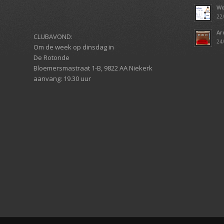
Wo
22/
Ar
CLUBAVOND:
24/
Om de week op dinsdag in
De Rotonde
Bloemersmastraat 1-B, 9822 AA
Niekerk
aanvang: 19.30 uur