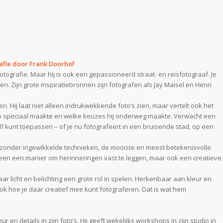
afie door Frank Doorhof
tografie. Maar hij is ook een gepassioneerd straat- en reisfotograaf. Je
n. Zijn grote inspiratiebronnen zijn fotografen als Jay Maisel en Henri
n. Hij laat niet alleen indrukwekkende foto’s zien, maar vertelt ook het
zo speciaal maakte en welke keuzes hij onderweg maakte. Verwacht een
lf kunt toepassen – of je nu fotografeert in een bruisende stad, op een
je, zonder ingewikkelde technieken, de mooiste en meest betekenisvolle
lleen een manier om herinneringen vast te leggen, maar ook een creatieve
r licht en belichting een grote rol in spelen. Herkenbaar aan kleur en
 ook hoe je daar creatief mee kunt fotograferen. Dat is wat hem
r en details in zijn foto’s. Hij geeft wekelijks workshops in zijn studio in