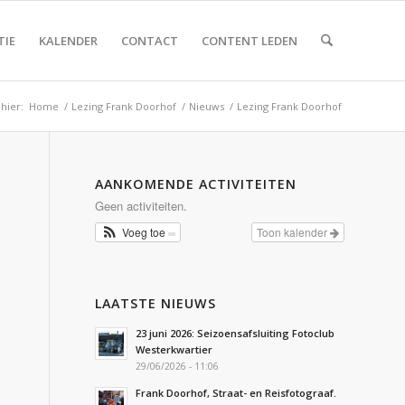
TIE
KALENDER
CONTACT
CONTENT LEDEN
hier:
Home
/
Lezing Frank Doorhof
/
Nieuws
/
Lezing Frank Doorhof
AANKOMENDE ACTIVITEITEN
Geen activiteiten.
Voeg toe
Toon kalender
LAATSTE NIEUWS
23 juni 2026: Seizoensafsluiting Fotoclub
Westerkwartier
29/06/2026 - 11:06
Frank Doorhof, Straat- en Reisfotograaf.