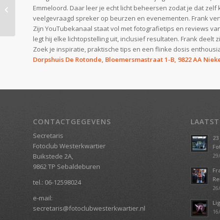
Winterwelvaart
Emmeloord. Daar leer je echt licht beheersen zodat je dat zel
Groningen
veelgevraagd spreker op beurzen en evenementen. Frank verte
Zijn YouTubekanaal staat vol met fotografietips en reviews van 
legt hij elke lichtopstelling uit, inclusief resultaten. Frank deel
Zoek je inspiratie, praktische tips en een flinke dosis enthou
Dorpshuis De Rotonde, Bloemersmastraat 1-B, 9822 AA Niek
CONTACTGEGEVENS
LAATST
Secretaris
23
Fotoclub Westerkwartier
Fo
Buikstede 2A,
29/
9862 TP Sebaldeburen
Fr
Re
tel.:
06-12598024
26/
e-mail:
Li
secretaris@fotoclubwesterkwartier.nl
16/