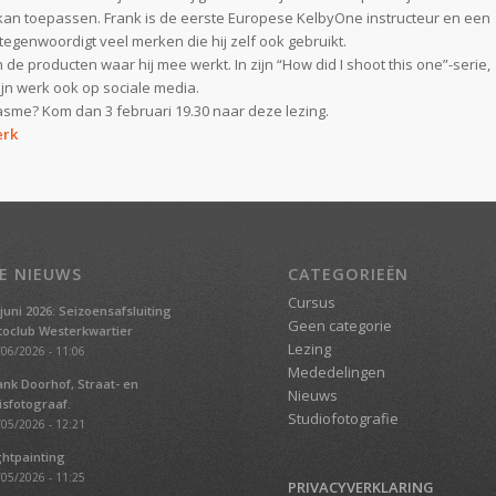
f kan toepassen. Frank is de eerste Europese KelbyOne instructeur en een
genwoordigt veel merken die hij zelf ook gebruikt.
de producten waar hij mee werkt. In zijn “How did I shoot this one”-serie,
t zijn werk ook op sociale media.
siasme? Kom dan 3 februari 19.30 naar deze lezing.
erk
E NIEUWS
CATEGORIEËN
Cursus
 juni 2026: Seizoensafsluiting
Geen categorie
toclub Westerkwartier
Lezing
06/2026 - 11:06
Mededelingen
ank Doorhof, Straat- en
Nieuws
isfotograaf.
Studiofotografie
05/2026 - 12:21
ghtpainting
05/2026 - 11:25
PRIVACYVERKLARING